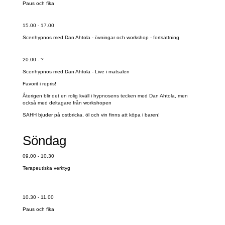
Paus och fika
15.00 - 17.00
Scenhypnos med Dan Ahtola - övningar och workshop - fortsättning
20.00 - ?
Scenhypnos med Dan Ahtola - Live i matsalen
Favorit i repris!
Återigen blir det en rolig kväll i hypnosens tecken med Dan Ahtola, men
också med deltagare från workshopen
SAHH bjuder på ostbricka, öl och vin finns att köpa i baren!
Söndag
09.00 - 10.30
Terapeutiska verktyg
10.30 - 11.00
Paus och fika