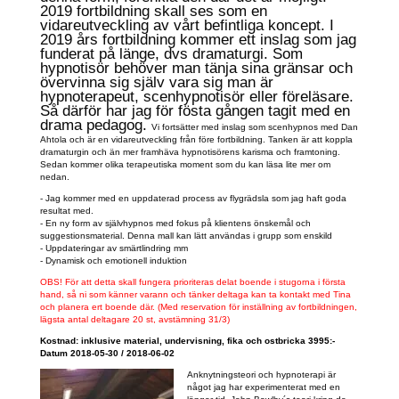
2019 fortbildning skall ses som en
vidareutveckling av vårt befintliga koncept. I
2019 års fortbildning kommer ett inslag som jag
funderat på länge, dvs dramaturgi. Som
hypnotisör behöver man tänja sina gränsar och
övervinna sig själv vara sig man är
hypnoterapeut, scenhypnotisör eller föreläsare.
Så därför har jag för fösta gången tagit med en
drama pedagog.
Vi fortsätter med inslag som scenhypnos med Dan
Ahtola och är en vidareutveckling från före fortbildning. Tanken är att koppla
dramaturgin och än mer framhäva hypnotisörens karisma och framtoning.
Sedan kommer olika terapeutiska moment som du kan läsa lite mer om
nedan.
- Jag kommer med en uppdaterad process av flygrädsla som jag haft goda
resultat med.
- En ny form av självhypnos med fokus på klientens önskemål och
suggestionsmaterial. Denna mall kan lätt användas i grupp som enskild
- Uppdateringar av smärtlindring mm
- Dynamisk och emotionell induktion
OBS! För att detta skall fungera prioriteras delat boende i stugorna i första
hand, så ni som känner varann och tänker deltaga kan ta kontakt med Tina
och planera ert boende där. (Med reservation för inställning av fortbildningen,
lägsta antal deltagare 20 st, avstämning 31/3)
Kostnad: inklusive material, undervisning, fika och ostbricka 3995:-
Datum 2018-05-30 / 2018-06-02
Anknytningsteori och hypnoterapi är
något jag har experimenterat med en