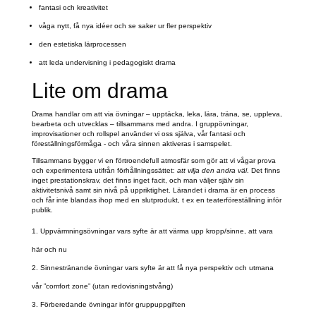
fantasi och kreativitet
våga nytt, få nya idéer och se saker ur fler perspektiv
den estetiska lärprocessen
att leda undervisning i pedagogiskt drama
Lite om drama
Drama handlar om att via övningar – upptäcka, leka, lära, träna, se, uppleva,
bearbeta och utvecklas – tillsammans med andra. I gruppövningar,
improvisationer och rollspel använder vi oss själva, vår fantasi och
föreställningsförmåga - och våra sinnen aktiveras i samspelet.
Tillsammans bygger vi en förtroendefull atmosfär som gör att vi vågar prova
och experimentera utifrån förhållningssättet:
att vilja den andra väl
. Det finns
inget prestationskrav, det finns inget facit, och man väljer själv sin
aktivitetsnivå samt sin nivå på uppriktighet. Lärandet i drama är en process
och får inte blandas ihop med en slutprodukt, t ex en teaterföreställning inför
publik.
Uppvärmningsövningar vars syfte är att värma upp kropp/sinne, att vara
här och nu
Sinnestränande övningar vars syfte är att få nya perspektiv och utmana
vår ”comfort zone” (utan redovisningstvång)
Förberedande övningar inför gruppuppgiften