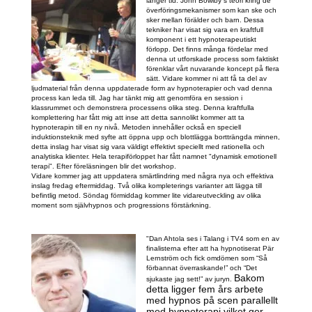
länger tid. John Bowlby´s teori kring de
överföringsmekanismer som kan ske och
sker mellan förälder och barn. Dessa
tekniker har visat sig vara en kraftfull
komponent i ett hypnoterapeutiskt
förlopp. Det finns många fördelar med
denna ut utforskade process som faktiskt
förenklar vårt nuvarande koncept på flera
sätt. Vidare kommer ni att få ta del av
ljudmaterial från denna uppdaterade form av hypnoterapier och vad denna
process kan leda till. Jag har tänkt mig att genomföra en session i
klassrummet och demonstrera processens olika steg. Denna kraftfulla
komplettering har fått mig att inse att detta sannolikt kommer att ta
hypnoterapin till en ny nivå. Metoden innehåller också en speciell
induktionsteknik med syfte att öppna upp och blottlägga bortträngda minnen,
detta inslag har visat sig vara väldigt effektivt speciellt med rationella och
analytiska klienter. Hela terapiförloppet har fått namnet "dynamisk emotionell
terapi". Efter föreläsningen blir det workshop.
Vidare kommer jag att uppdatera smärtlindring med några nya och effektiva
inslag fredag eftermiddag. Två olika kompleterings varianter att lägga till
befintlig metod. Söndag förmiddag kommer lite vidareutveckling av olika
moment som självhypnos och progressions förstärkning.
"Dan Ahtola ses i Talang i TV4 som en av
finalisterna efter att ha hypnotiserat Pär
Lernström och fick omdömen som “Så
förbannat överraskande!” och “Det
Bakom
sjukaste jag sett!” av juryn.
detta ligger fem års arbete
med hypnos på scen parallellt
med hypnoterapi vilket ger