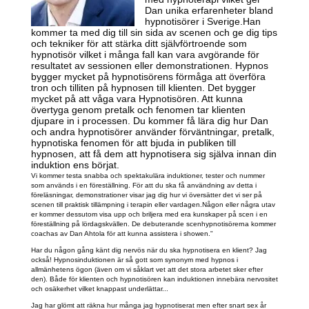
Dan unika erfarenheter bland
hypnotisörer i Sverige.Han
kommer ta med dig till sin sida av scenen och ge dig tips
och tekniker för att stärka ditt självförtroende som
hypnotisör vilket i många fall kan vara avgörande för
resultatet av sessionen eller demonstrationen. Hypnos
bygger mycket på hypnotisörens förmåga att överföra
tron och tilliten på hypnosen till klienten. Det bygger
mycket på att våga vara Hypnotisören. Att kunna
övertyga genom pretalk och fenomen tar klienten
djupare in i processen. Du kommer få lära dig hur Dan
och andra hypnotisörer använder förväntningar, pretalk,
hypnotiska fenomen för att bjuda in publiken till
hypnosen, att få dem att hypnotisera sig själva innan din
induktion ens börjat.
Vi kommer testa snabba och spektakulära induktioner, tester och nummer
som används i en föreställning. För att du ska få användning av detta i
föreläsningar, demonstrationer visar jag dig hur vi översätter det vi ser på
scenen till praktisk tillämpning i terapin eller vardagen.Någon eller några utav
er kommer dessutom visa upp och briljera med era kunskaper på scen i en
föreställning på lördagskvällen. De debuterande scenhypnotisörerna kommer
coachas av Dan Ahtola för att kunna assistera i showen."
Har du någon gång känt dig nervös när du ska hypnotisera en klient? Jag
också! Hypnosinduktionen är så gott som synonym med hypnos i
allmänhetens ögon (även om vi såklart vet att det stora arbetet sker efter
den). Både för klienten och hypnotisören kan induktionen innebära nervositet
och osäkerhet vilket knappast underlättar...
Jag har glömt att räkna hur många jag hypnotiserat men efter snart sex år