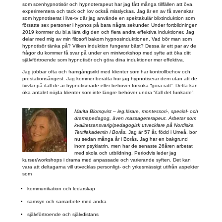
som scenhypnotisör och hypnoterapeut har jag fått många tillfällen att öva,
experimentera och tack och lov också misslyckas. Jag är en av få svenskar
som hypnotiserat i live-tv där jag använde en spektakulär blixtinduktion som
försatte sex personer i hypnos på bara några sekunder. Under fortbildningen
2019 kommer du bl.a lära dig den och flera andra effektiva induktioner. Jag
delar med mig av min filosofi bakom hypnosinduktionen. Vad bör man som
hypnotisör tänka på? Vilken induktion fungerar bäst? Dessa är ett par av de
frågor du kommer få svar på under en miniworkshop med syfte att öka ditt
självförtroende som hypnotisör och göra dina induktioner mer effektiva.
Jag jobbar ofta och framgångsrikt med klienter som har kontrollbehov och
prestationsångest. Jag kommer berätta hur jag hypnotiserar dem utan att de
tvivlar på ifall de är hypnotiserade eller behöver försöka “göra rätt”. Detta kan
öka antalet nöjda klienter som inte längre behöver undra “ifall det funkade”.
Marita Blomqvist – leg.lärare, montessori-, special- och
dramapedagog, även massageterapeut. Arbetar som
kvalitetsansvarig/pedagogisk utvecklare på Nordiska
Textilakademin i Borås.
Jag är 57 år, född i Umeå, bor
nu sedan många år i Borås. Jag har en bakgrund
inom psykiatrin, men har de senaste 26åren arbetat
med skola och utbildning. Periodvis leder jag
kurser/workshops i drama med anpassade och varierande syften. Det kan
vara att deltagarna vill utvecklas personligt- och yrkesmässigt utifrån aspekter
som
kommunikation och ledarskap
samsyn och samarbete med andra
självförtroende och självdistans