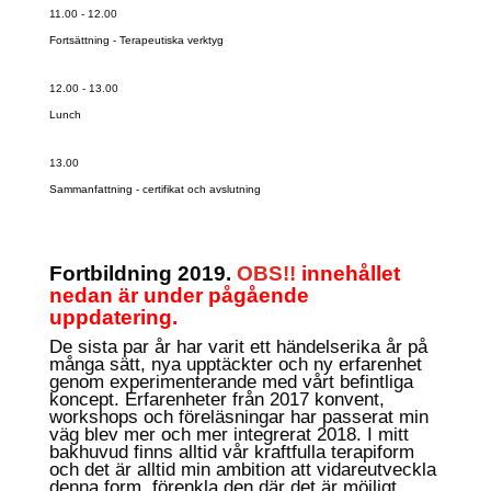
11.00 - 12.00
Fortsättning -
Terapeutiska verktyg
12.00 - 13.00
Lunch
13.00
Sammanfattning - certifikat och avslutning
Fortbildning 2019.
OBS!!
innehållet
nedan är under pågående
uppdatering.
De sista par år har varit ett händelserika år på
många sätt, nya upptäckter och ny erfarenhet
genom experimenterande med vårt befintliga
koncept. Erfarenheter från 2017 konvent,
workshops och föreläsningar har passerat min
väg blev mer och mer integrerat 2018. I mitt
bakhuvud finns alltid vår kraftfulla terapiform
och det är alltid min ambition att vidareutveckla
denna form, förenkla den där det är möjligt.