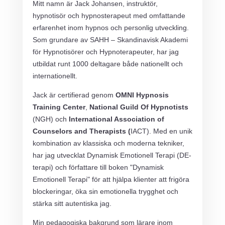
Mitt namn är Jack Johansen, instruktör,
hypnotisör och hypnosterapeut med omfattande
erfarenhet inom hypnos och personlig utveckling.
Som grundare av SAHH – Skandinavisk Akademi
för Hypnotisörer och Hypnoterapeuter, har jag
utbildat runt 1000 deltagare både nationellt och
internationellt.
Jack är certifierad genom
OMNI Hypnosis
Training Center
,
National Guild Of Hypnotists
(NGH) och
International Association of
Counselors and Therapists (
IACT). Med en unik
kombination av klassiska och moderna tekniker,
har jag utvecklat Dynamisk Emotionell Terapi (DE-
terapi) och författare till boken "Dynamisk
Emotionell Terapi" för att hjälpa klienter att frigöra
blockeringar, öka sin emotionella trygghet och
stärka sitt autentiska jag.
Min pedagogiska bakgrund som lärare inom