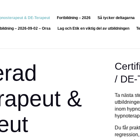
Hypnosterapeut & DE-Terapeut
Fortbildning – 2026
Så tycker deltagarna
ildning – 2026-09-02 – Orsa
Lag och Etik en viktig del av utbildningen
T
ierad
Certi
/ DE-
rapeut &
Ta nästa ste
utbildninge
inom hypnos
eut
hypnoterap
Du får prak
regression,