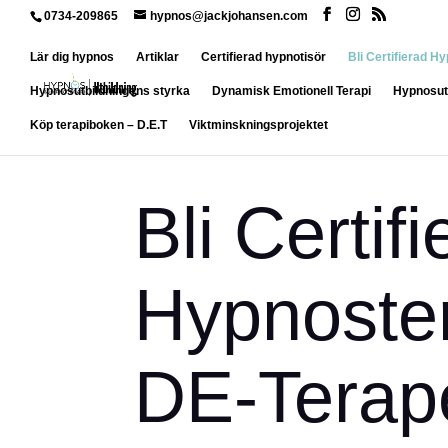
0734-209865
hypnos@jackjohansen.com
Lär dig hypnos
Artiklar
Certifierad hypnotisör
Bli Certifierad 
Hypnosutbildningens styrka
Dynamisk Emotionell Terapi
Hypnosutb
Köp terapiboken – D.E.T
Viktminskningsprojektet
Bli Certif
Hypnoste
DE-Terap