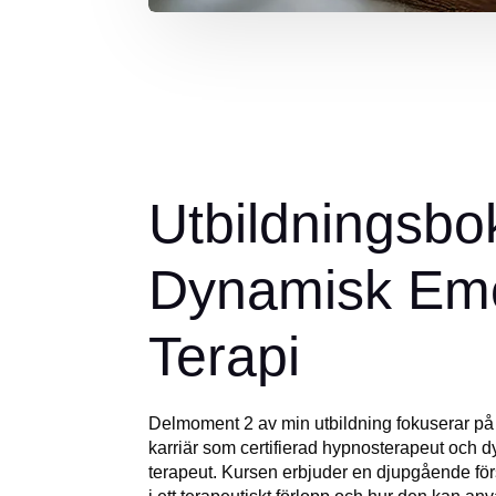
Utbildningsbo
Dynamisk Emo
Terapi
Delmoment 2 av min utbildning fokuserar på a
karriär som certifierad hypnosterapeut och 
terapeut. Kursen erbjuder en djupgående för