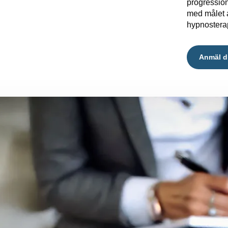
progressio
med målet a
hypnostera
Anmäl d