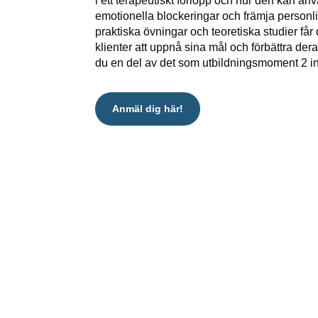
i ett terapeutiskt förlopp och hur den kan anv
emotionella blockeringar och främja personl
praktiska övningar och teoretiska studier får
klienter att uppnå sina mål och förbättra dera
du en del av det som utbildningsmoment 2 in
Anmäl dig här!