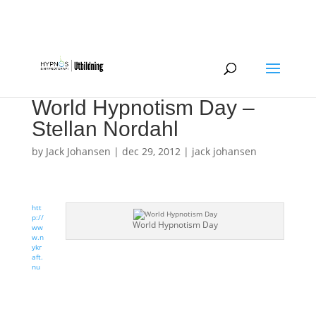
0734-209865
hypnos@jackjohansen.com
World Hypnotism Day –
Stellan Nordahl
by
Jack Johansen
|
dec 29, 2012
|
jack johansen
htt
p://
World Hypnotism Day
ww
w.n
ykr
aft.
nu