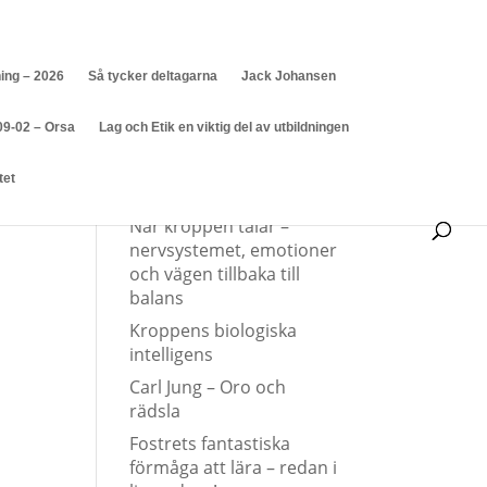
ning – 2026
Så tycker deltagarna
Jack Johansen
09-02 – Orsa
Lag och Etik en viktig del av utbildningen
tet
Senaste inläggen
När kroppen talar –
nervsystemet, emotioner
och vägen tillbaka till
balans
Kroppens biologiska
intelligens
Carl Jung – Oro och
rädsla
Fostrets fantastiska
förmåga att lära – redan i