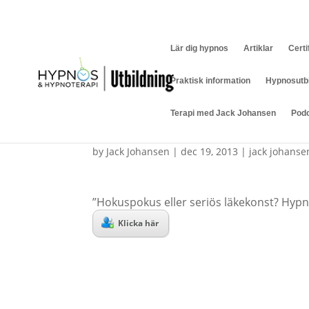
0734-209865
hypnos@jackjohansen.com
Lär dig hypnos
Artiklar
Certi
Praktisk information
Hypnosutbi
Terapi med Jack Johansen
Pod
Trance ett annat ord för 
by
Jack Johansen
|
dec 19, 2013
|
jack johanse
”Hokuspokus eller seriös läkekonst? Hypno
Klicka här