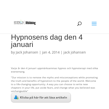
0734-209865
hypnos@jackjohansen.com
Hypnosens dag den 4
januari
by
Jack Johansen
|
jan 4, 2014
|
jack johansen
Varje år den 4 januari uppmärksammas hypnos och hypnoterapi med olika
evenemang.
”Our mission is to remove the myths and misconceptions while promoting
the truth and benefits of hypnotism to the people of the world. Welcome
to a life-changing opportunity. A way you can choose to write new
chapters in your life, put aside fears, and change what you believed was
unchangeable”
Klicka på här för att läsa artikeln