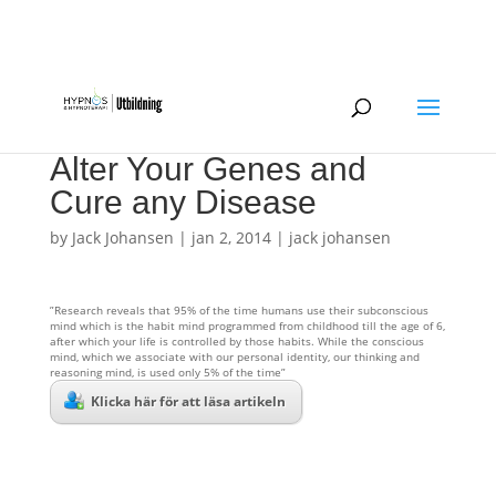
0734-209865
hypnos@jackjohansen.com
Alter Your Genes and
Cure any Disease
by
Jack Johansen
|
jan 2, 2014
|
jack johansen
”Research reveals that 95% of the time humans use their subconscious
mind which is the habit mind programmed from childhood till the age of 6,
after which your life is controlled by those habits. While the conscious
mind, which we associate with our personal identity, our thinking and
reasoning mind, is used only 5% of the time”
Klicka här för att läsa artikeln